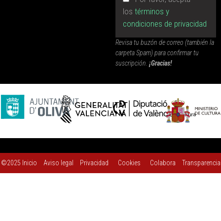
los
términos y
condiciones de privacidad
Revisa tu buzón de correo (también la
carpeta Spam) para confirmar tu
suscripción.
¡Gracias!
©2025
Inicio
Aviso legal
Privacidad
Cookies
Colabora
Transparencia