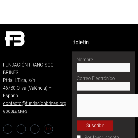
Boletín
Nombre
FUNDACIÓN FRANCISCO
BRINES
Correo Electrónico
Ptda. L’Elca, s/n
46780 Oliva (València) –
España
contacto@fundacionbrines.org
GOOGLE MAPS
Por favor, acepta