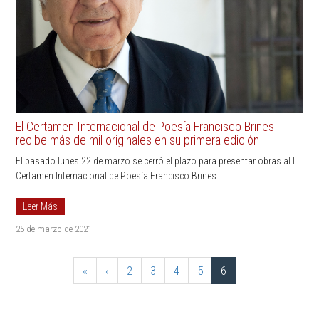
El Certamen Internacional de Poesía Francisco Brines
recibe más de mil originales en su primera edición
El pasado lunes 22 de marzo se cerró el plazo para presentar obras al I
Certamen Internacional de Poesía Francisco Brines ...
Leer Más
25 de marzo de 2021
«
‹
2
3
4
5
6