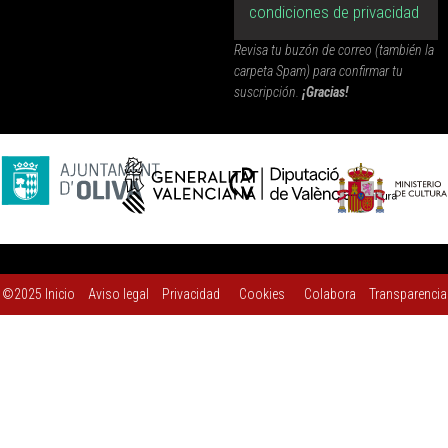
condiciones de privacidad
Revisa tu buzón de correo (también la
carpeta Spam) para confirmar tu
suscripción.
¡Gracias!
©2025
Inicio
Aviso legal
Privacidad
Cookies
Colabora
Transparencia