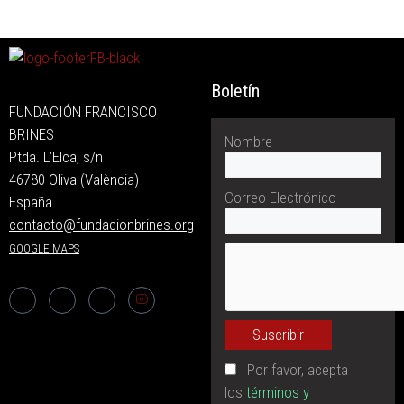
Boletín
FUNDACIÓN FRANCISCO
BRINES
Nombre
Ptda. L’Elca, s/n
46780 Oliva (València) –
Correo Electrónico
España
contacto@fundacionbrines.org
GOOGLE MAPS
Por favor, acepta
los
términos y