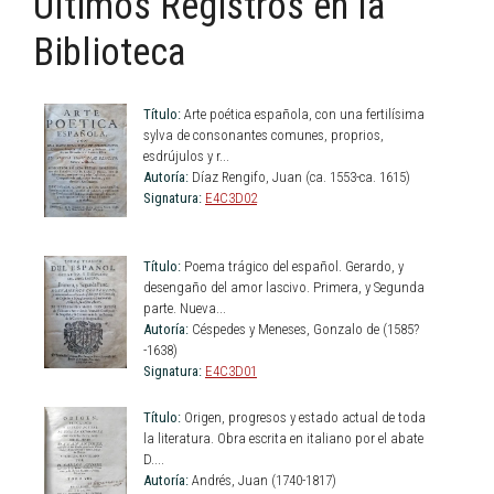
Últimos Registros en la
Biblioteca
Título:
Arte poética española, con una fertilísima
sylva de consonantes comunes, proprios,
esdrújulos y r...
Autoría:
Díaz Rengifo, Juan (ca. 1553-ca. 1615)
Signatura:
E4C3D02
Título:
Poema trágico del español. Gerardo, y
desengaño del amor lascivo. Primera, y Segunda
parte. Nueva...
Autoría:
Céspedes y Meneses, Gonzalo de (1585?
-1638)
Signatura:
E4C3D01
Título:
Origen, progresos y estado actual de toda
la literatura. Obra escrita en italiano por el abate
D....
Autoría:
Andrés, Juan (1740-1817)