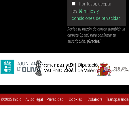
Por favor, acepta
los
términos y
condiciones de privacidad
Revisa tu buzón de correo (también la
carpeta Spam) para confirmar tu
suscripción.
¡Gracias!
©2025
Inicio
Aviso legal
Privacidad
Cookies
Colabora
Transparencia