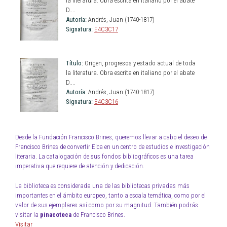
la literatura. Obra escrita en italiano por el abate
D....
Autoría:
Andrés, Juan (1740-1817)
Signatura:
E4C3C17
Título:
Origen, progresos y estado actual de toda
la literatura. Obra escrita en italiano por el abate
D....
Autoría:
Andrés, Juan (1740-1817)
Signatura:
E4C3C16
Desde la Fundación Francisco Brines, queremos llevar a cabo el deseo de
Francisco Brines de convertir Elca en un centro de estudios e investigación
literaria. La catalogación de sus fondos bibliográficos es una tarea
imperativa que requiere de atención y dedicación.
La biblioteca es considerada una de las bibliotecas privadas más
importantes en el ámbito europeo, tanto a escala temática, como por el
valor de sus ejemplares así como por su magnitud. También podrás
visitar la
pinacoteca
de Francisco Brines.
Visitar