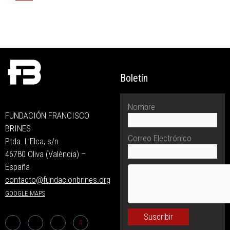
Boletín
Nombre
FUNDACIÓN FRANCISCO
BRINES
Correo Electrónico
Ptda. L’Elca, s/n
46780 Oliva (València) –
España
contacto@fundacionbrines.org
GOOGLE MAPS