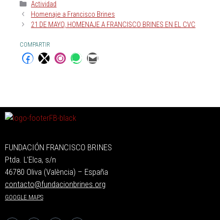
Actividad
Homenaje a Francisco Brines
21 DE MAYO, HOMENAJE A FRANCISCO BRINES EN EL CVC
COMPARTIR
FUNDACIÓN FRANCISCO BRINES
Ptda. L’Elca, s/n
46780 Oliva (València) – España
contacto@fundacionbrines.org
GOOGLE MAPS