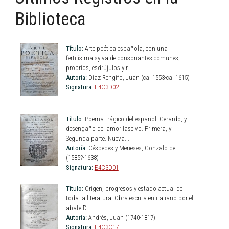
Biblioteca
Título:
Arte poética española, con una
fertilísima sylva de consonantes comunes,
proprios, esdrújulos y r...
Autoría:
Díaz Rengifo, Juan (ca. 1553-ca. 1615)
Signatura:
E4C3D02
Título:
Poema trágico del español. Gerardo, y
desengaño del amor lascivo. Primera, y
Segunda parte. Nueva...
Autoría:
Céspedes y Meneses, Gonzalo de
(1585?-1638)
Signatura:
E4C3D01
Título:
Origen, progresos y estado actual de
toda la literatura. Obra escrita en italiano por el
abate D....
Autoría:
Andrés, Juan (1740-1817)
Signatura:
E4C3C17