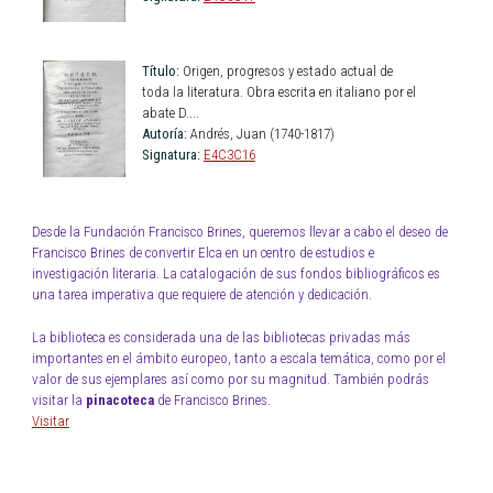
Título:
Origen, progresos y estado actual de
toda la literatura. Obra escrita en italiano por el
abate D....
Autoría:
Andrés, Juan (1740-1817)
Signatura:
E4C3C16
Desde la Fundación Francisco Brines, queremos llevar a cabo el deseo de
Francisco Brines de convertir Elca en un centro de estudios e
investigación literaria. La catalogación de sus fondos bibliográficos es
una tarea imperativa que requiere de atención y dedicación.
La biblioteca es considerada una de las bibliotecas privadas más
importantes en el ámbito europeo, tanto a escala temática, como por el
valor de sus ejemplares así como por su magnitud. También podrás
visitar la
pinacoteca
de Francisco Brines.
Visitar