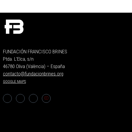
FUNDACIÓN FRANCISCO BRINES
Ptda. L’Elca, s/n
46780 Oliva (València) – España
contacto@fundacionbrines.org
GOOGLE MAPS