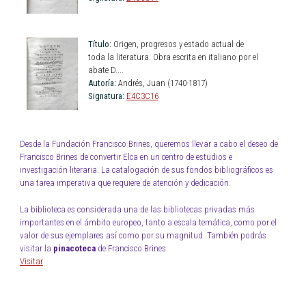
Título:
Origen, progresos y estado actual de
toda la literatura. Obra escrita en italiano por el
abate D....
Autoría:
Andrés, Juan (1740-1817)
Signatura:
E4C3C16
Desde la Fundación Francisco Brines, queremos llevar a cabo el deseo de
Francisco Brines de convertir Elca en un centro de estudios e
investigación literaria. La catalogación de sus fondos bibliográficos es
una tarea imperativa que requiere de atención y dedicación.
La biblioteca es considerada una de las bibliotecas privadas más
importantes en el ámbito europeo, tanto a escala temática, como por el
valor de sus ejemplares así como por su magnitud. También podrás
visitar la
pinacoteca
de Francisco Brines.
Visitar