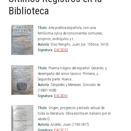
Biblioteca
Título:
Arte poética española, con una
fertilísima sylva de consonantes comunes,
proprios, esdrújulos y r...
Autoría:
Díaz Rengifo, Juan (ca. 1553-ca. 1615)
Signatura:
E4C3D02
Título:
Poema trágico del español. Gerardo, y
desengaño del amor lascivo. Primera, y
Segunda parte. Nueva...
Autoría:
Céspedes y Meneses, Gonzalo de
(1585?-1638)
Signatura:
E4C3D01
Título:
Origen, progresos y estado actual de
toda la literatura. Obra escrita en italiano por el
abate D....
Autoría:
Andrés, Juan (1740-1817)
Signatura:
E4C3C17