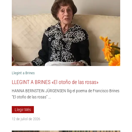
Llegint a Brines
LLEGINT A BRINES «El otoño de las rosas»
HANNA BERNSTEIN JÜRGENSEN llig el poema de Francisco Brines
"El otoño de las rosas" ...
Llegir Més
12 de juliol de 2026