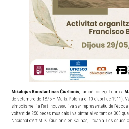
Mikalojus Konstantinas Čiurlionis
, també conegut com a
M.
de setembre de 1875 – Marki, Polònia el 10 d’abril de 1911). Va 
simbolisme i a l’art nouveau i va ser representatiu de l’època 
voltant de 250 peces musicals i va pintar al voltant de 300 qu
Nacional d’Art M. K. Čiurlionis en Kaunas, Lituània. Les seues 