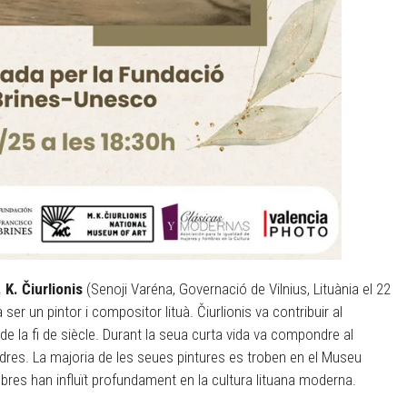
 K. Čiurlionis
(Senoji Varéna, Governació de Vilnius, Lituània el 22
ser un pintor i compositor lituà. Čiurlionis va contribuir al
de la fi de siècle. Durant la seua curta vida va compondre al
adres. La majoria de les seues pintures es troben en el Museu
obres han influït profundament en la cultura lituana moderna.