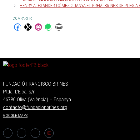
HENRY ALEXANDER GÓMEZ GUANYA EL PREMI BRINES DE POESIA E
COMPARTIR
FUNDACIÓ FRANCISCO BRINES
Ptda. L’Elca, s/n
46780 Oliva (València) – Espanya
contacto@fundacionbrines.org
GOOGLE MAPS