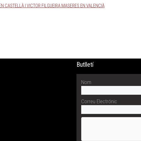
N CASTELLÀ I VICTOR FILGUEIRA MASERES EN VALENCIÀ
Butlletí
Nom
Correu Electrónic