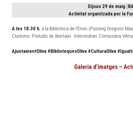
Dijous 29 de maig
(
Bi
Activitat organitzada per la F
A les 18.30 h
, a la Biblioteca de l’Envic (Passeig Gregorio Mai
Ciurlionis. Preludio de libertad». Intervindran: Comissària Vilma
AjuntamentOliva #BibliotequesOliva #CulturaOliva #Igualta
Galeria d’imatges – Act