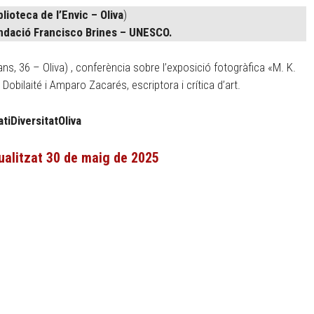
blioteca de l’Envic – Oliva
)
undació Francisco Brines – UNESCO.
ans, 36 – Oliva) , conferència sobre l’exposició fotogràfica «M. K.
 Dobilaité i Amparo Zacarés, escriptora i crítica d’art.
tiDiversitatOliva
ualitzat 30 de maig de 2025