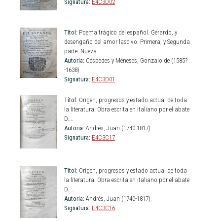
Signatura:
E4C3D02
Títol:
Poema trágico del español. Gerardo, y
desengaño del amor lascivo. Primera, y Segunda
parte. Nueva...
Autoria:
Céspedes y Meneses, Gonzalo de (1585?
-1638)
Signatura:
E4C3D01
Títol:
Origen, progresos y estado actual de toda
la literatura. Obra escrita en italiano por el abate
D....
Autoria:
Andrés, Juan (1740-1817)
Signatura:
E4C3C17
Títol:
Origen, progresos y estado actual de toda
la literatura. Obra escrita en italiano por el abate
D....
Autoria:
Andrés, Juan (1740-1817)
Signatura:
E4C3C16