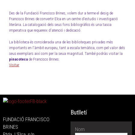
Des de la Fundació Francisco Brines, volem dur a terme el desig de
Francisco Brines de convertir Elca en un centre d'estudis i investigació
literària. La catalogació dels seus fons bibliogràfics és una tasca
imperativa que requereix d'atenció i dedicació.
La biblioteca és considerada una de les biblioteques privades més
importants en l'àmbit europeu, tant a escala temàtica, com pel valor dels
seus exemplars així com per la seua magnitud. També podràs visitar la
pinacoteca
de Francisco Brines.
Visitar
Butlletí
FUNDACIÓ FRANCISCO
BRINES
Nom
Ptda. L’Elca, s/n