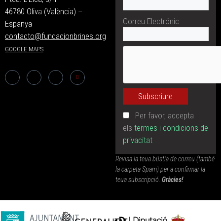
46780 Oliva (València) –
Correu Electrónic
Espanya
contacto@fundacionbrines.org
GOOGLE MAPS
Per favor, accepta
els
termes i condicions de
privacitat
Revisa la teua bústia de correu (també
la carpeta Spam) per a confirmar la
teua subscripció.
Gràcies!