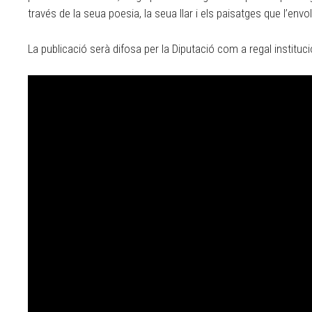
través de la seua poesia, la seua llar i els paisatges que l’envo
La publicació serà difosa per la Diputació com a regal instituci