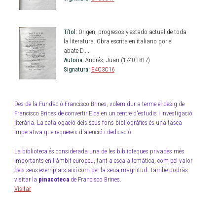
Títol:
Origen, progresos y estado actual de toda
la literatura. Obra escrita en italiano por el
abate D....
Autoria:
Andrés, Juan (1740-1817)
Signatura:
E4C3C16
Des de la Fundació Francisco Brines, volem dur a terme el desig de
Francisco Brines de convertir Elca en un centre d'estudis i investigació
literària. La catalogació dels seus fons bibliogràfics és una tasca
imperativa que requereix d'atenció i dedicació.
La biblioteca és considerada una de les biblioteques privades més
importants en l'àmbit europeu, tant a escala temàtica, com pel valor
dels seus exemplars així com per la seua magnitud. També podràs
visitar la
pinacoteca
de Francisco Brines.
Visitar