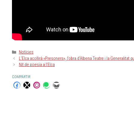
Notícies
L’Elca acollirà «Presoners», l’obra d’Albena Teatre i la Generalitat
Nit de poesia a l’Elca
COMPARTIR