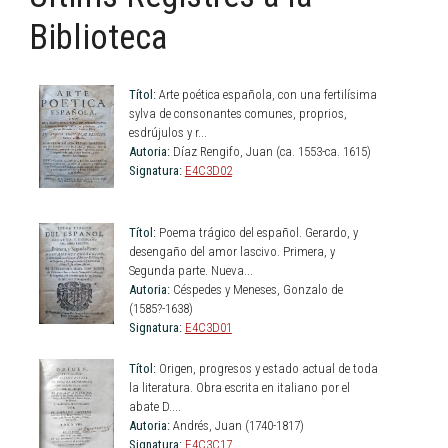
Biblioteca
Títol:
Arte poética española, con una fertilísima
sylva de consonantes comunes, proprios,
esdrújulos y r...
Autoria:
Díaz Rengifo, Juan (ca. 1553-ca. 1615)
Signatura:
E4C3D02
Títol:
Poema trágico del español. Gerardo, y
desengaño del amor lascivo. Primera, y
Segunda parte. Nueva...
Autoria:
Céspedes y Meneses, Gonzalo de
(1585?-1638)
Signatura:
E4C3D01
Títol:
Origen, progresos y estado actual de toda
la literatura. Obra escrita en italiano por el
abate D....
Autoria:
Andrés, Juan (1740-1817)
Signatura:
E4C3C17