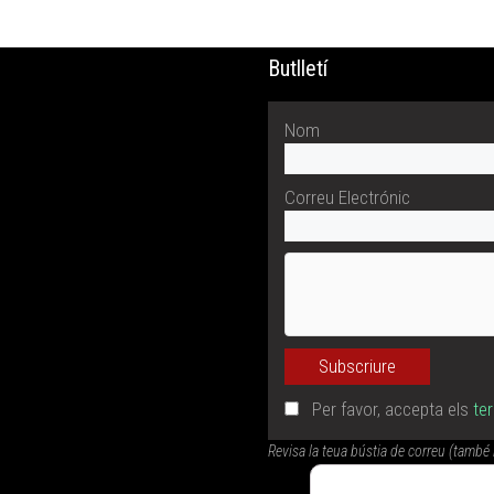
Butlletí
Nom
Correu Electrónic
Per favor, accepta els
te
Revisa la teua bústia de correu (també 