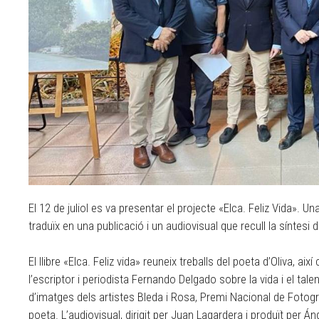
El 12 de juliol es va presentar el projecte «Elca. Feliz Vida». U
traduïx en una publicació i un audiovisual que recull la síntesi 
El llibre «Elca. Feliz vida» reuneix treballs del poeta d’Oliva, a
l’escriptor i periodista Fernando Delgado sobre la vida i el t
d’imatges dels artistes Bleda i Rosa, Premi Nacional de Fotograf
poeta. L’audiovisual, dirigit per Juan Lagardera i produït per Án