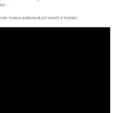
lten.
onal i la peça audiovisual pot veure’s a Youtube: