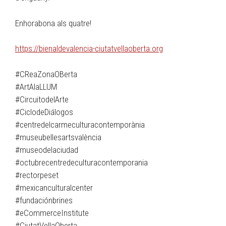
Enhorabona als quatre!
https://bienaldevalencia-ciutatvellaoberta.org
#CReaZonaOBerta
#ArtAlaLLUM
#CircuitodelArte
#CiclodeDiálogos
#centredelcarmeculturacontemporània
#museubellesartsvalència
#museodelaciudad
#octubrecentredeculturacontemporania
#rectorpeset
#mexicanculturalcenter
#fundaciónbrines
#eCommerceInstitute
#CiutatVellaOberta