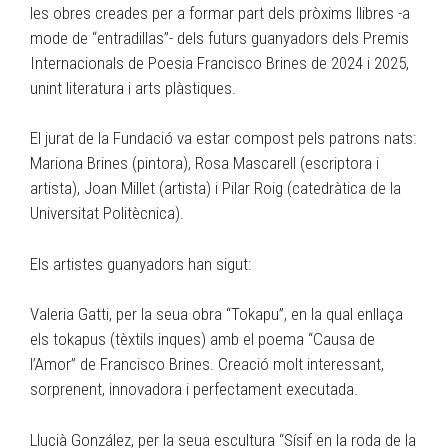
les obres creades per a formar part dels pròxims llibres -a
mode de “entradillas”- dels futurs guanyadors dels Premis
Internacionals de Poesia Francisco Brines de 2024 i 2025,
unint literatura i arts plàstiques.
El jurat de la Fundació va estar compost pels patrons nats:
Mariona Brines (pintora), Rosa Mascarell (escriptora i
artista), Joan Millet (artista) i Pilar Roig (catedràtica de la
Universitat Politècnica).
Els artistes guanyadors han sigut:
Valeria Gatti, per la seua obra “Tokapu”, en la qual enllaça
els tokapus (tèxtils inques) amb el poema “Causa de
l’Amor” de Francisco Brines. Creació molt interessant,
sorprenent, innovadora i perfectament executada.
Llucià González, per la seua escultura “Sísif en la roda de la