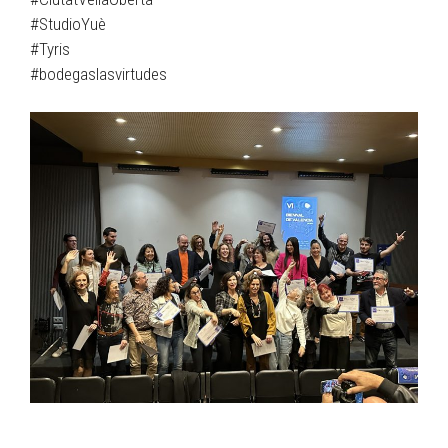
#StudioYuè
#Tyris
#bodegaslasvirtudes