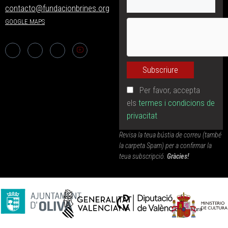
contacto@fundacionbrines.org
GOOGLE MAPS
Per favor, accepta
els
termes i condicions de
privacitat
Revisa la teua bústia de correu (també
la carpeta Spam) per a confirmar la
teua subscripció.
Gràcies!