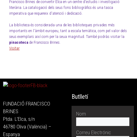
Francisco Brines de convertir Elca en un centre d'estudis i investigació
literària. La catalogació dels seus fons bibliogràfics és una tasca
imperativa que requereix d'atenció i dedicació.
La biblioteca és considerada una de les biblioteques privades més
importants en l'àmbit europeu, tant a escala temàtica, com pel valor dels
seus exemplars així com per la seua magnitud. També podràs visitar la
pinacoteca
de Francisco Brines.
Visitar
Butlletí
FUNDACIÓ FRANCISCO
BRINES
Nom
Ptda. L’Elca, s/n
46780 Oliva (València) –
Correu Electrónic
Espanya