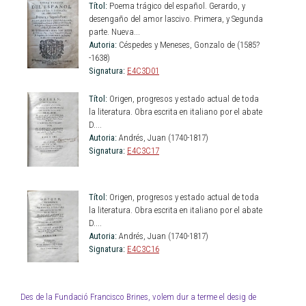
Títol:
Poema trágico del español. Gerardo, y
desengaño del amor lascivo. Primera, y Segunda
parte. Nueva...
Autoria:
Céspedes y Meneses, Gonzalo de (1585?
-1638)
Signatura:
E4C3D01
Títol:
Origen, progresos y estado actual de toda
la literatura. Obra escrita en italiano por el abate
D....
Autoria:
Andrés, Juan (1740-1817)
Signatura:
E4C3C17
Títol:
Origen, progresos y estado actual de toda
la literatura. Obra escrita en italiano por el abate
D....
Autoria:
Andrés, Juan (1740-1817)
Signatura:
E4C3C16
Des de la Fundació Francisco Brines, volem dur a terme el desig de