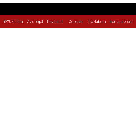
©2025
Inici
Avís legal
Privacitat
Cookies
Col·labora
Transparència