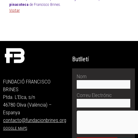
pinacoteca
de Francisco Brines.
Visitar
Butlletí
Nom
FUNDACIÓ FRANCISCO
BRINES
Correu Electrónic
Ptda. L’Elca, s/n
46780 Oliva (València) –
Espanya
contacto@fundacionbrines.org
GOOGLE MAPS