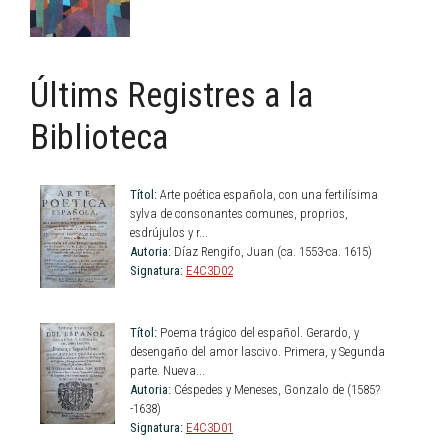
Últims Registres a la
Biblioteca
Títol:
Arte poética española, con una fertilísima
sylva de consonantes comunes, proprios,
esdrújulos y r...
Autoria:
Díaz Rengifo, Juan (ca. 1553-ca. 1615)
Signatura:
E4C3D02
Títol:
Poema trágico del español. Gerardo, y
desengaño del amor lascivo. Primera, y Segunda
parte. Nueva...
Autoria:
Céspedes y Meneses, Gonzalo de (1585?
-1638)
Signatura:
E4C3D01