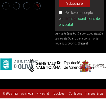
Per favor, accepta
els
termes i condicions de
privacitat
Revisa la teua bústia de correu (també
la carpeta Spam) per a confirmar la
teua subscripció.
Gràcies!
©2025
Inici
Avís legal
Privacitat
Cookies
Col·labora
Transparència