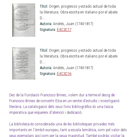
Títol:
Origen, progresos y estado actual de toda
la literatura. Obra escrita en italiano por el abate
D....
Autoria:
Andrés, Juan (1740-1817)
Signatura:
E4C3C17
Títol:
Origen, progresos y estado actual de toda
la literatura. Obra escrita en italiano por el abate
D....
Autoria:
Andrés, Juan (1740-1817)
Signatura:
E4C3C16
Des de la Fundació Francisco Brines, volem dur a terme el desig de
Francisco Brines de convertir Elca en un centre d'estudis i investigació
literària. La catalogació dels seus fons bibliogràfics és una tasca
imperativa que requereix d'atenció i dedicació.
La biblioteca és considerada una de les biblioteques privades més
importants en l'àmbit europeu, tant a escala temàtica, com pel valor dels
seus exemplars així com per la seua magnitud. També podràs visitar la