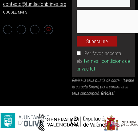
contacto@fundacionbrines.org
GOOGLE MAPS
Per favor, accepta
els
termes i condicions de
privacitat
Revisa la teua bústia de correu (també
la carpeta Spam) per a confirmar la
teua subscripció.
Gràcies!