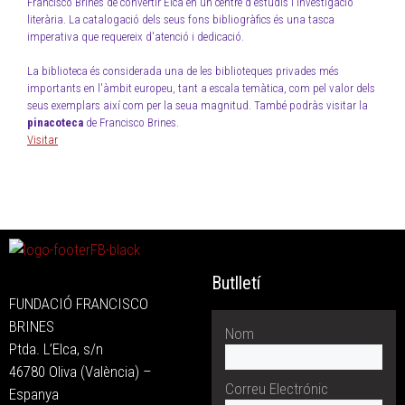
Francisco Brines de convertir Elca en un centre d'estudis i investigació
literària. La catalogació dels seus fons bibliogràfics és una tasca
imperativa que requereix d'atenció i dedicació.
La biblioteca és considerada una de les biblioteques privades més
importants en l'àmbit europeu, tant a escala temàtica, com pel valor dels
seus exemplars així com per la seua magnitud. També podràs visitar la
pinacoteca
de Francisco Brines.
Visitar
Butlletí
FUNDACIÓ FRANCISCO
BRINES
Nom
Ptda. L’Elca, s/n
46780 Oliva (València) –
Correu Electrónic
Espanya