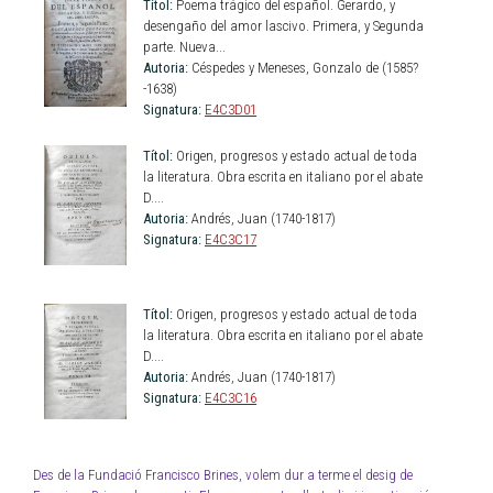
Títol:
Poema trágico del español. Gerardo, y
desengaño del amor lascivo. Primera, y Segunda
parte. Nueva...
Autoria:
Céspedes y Meneses, Gonzalo de (1585?
-1638)
Signatura:
E4C3D01
Títol:
Origen, progresos y estado actual de toda
la literatura. Obra escrita en italiano por el abate
D....
Autoria:
Andrés, Juan (1740-1817)
Signatura:
E4C3C17
Títol:
Origen, progresos y estado actual de toda
la literatura. Obra escrita en italiano por el abate
D....
Autoria:
Andrés, Juan (1740-1817)
Signatura:
E4C3C16
Des de la Fundació Francisco Brines, volem dur a terme el desig de