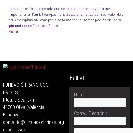
La biblioteca és considerada una de les biblioteques privades més
importants en l'àmbit europeu, tant a escala temàtica, com pel valor dels
seus exemplars així com per la seua magnitud. També podràs visitar la
pinacoteca
de Francisco Brines.
Visitar
Butlletí
FUNDACIÓ FRANCISCO
BRINES
Nom
Ptda. L’Elca, s/n
46780 Oliva (València) –
Correu Electrónic
Espanya
contacto@fundacionbrines.org
GOOGLE MAPS