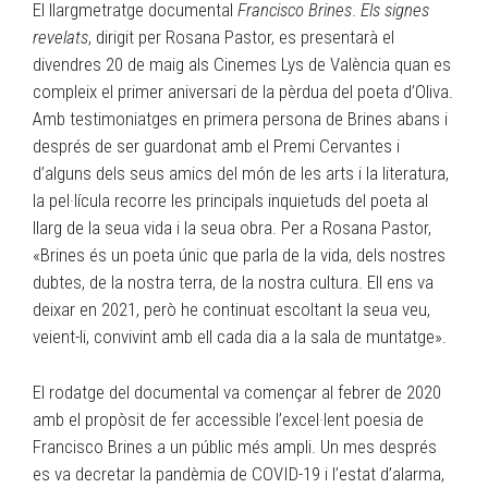
El llargmetratge documental
Francisco Brines
.
Els signes
revelats
, dirigit per Rosana Pastor, es presentarà el
divendres 20 de maig als Cinemes Lys de València quan es
compleix el primer aniversari de la pèrdua del poeta d’Oliva.
Amb testimoniatges en primera persona de Brines abans i
després de ser guardonat amb el Premi Cervantes i
d’alguns dels seus amics del món de les arts i la literatura,
la pel·lícula recorre les principals inquietuds del poeta al
llarg de la seua vida i la seua obra. Per a Rosana Pastor,
«Brines és un poeta únic que parla de la vida, dels nostres
dubtes, de la nostra terra, de la nostra cultura. Ell ens va
deixar en 2021, però he continuat escoltant la seua veu,
veient-li, convivint amb ell cada dia a la sala de muntatge».
El rodatge del documental va començar al febrer de 2020
amb el propòsit de fer accessible l’excel·lent poesia de
Francisco Brines a un públic més ampli. Un mes després
es va decretar la pandèmia de COVID-19 i l’estat d’alarma,