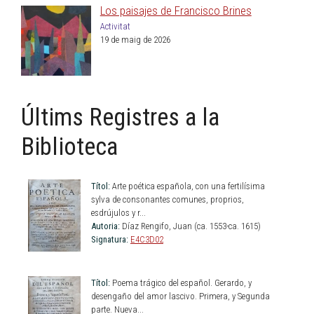
Los paisajes de Francisco Brines
Activitat
19 de maig de 2026
Últims Registres a la
Biblioteca
Títol:
Arte poética española, con una fertilísima
sylva de consonantes comunes, proprios,
esdrújulos y r...
Autoria:
Díaz Rengifo, Juan (ca. 1553-ca. 1615)
Signatura:
E4C3D02
Títol:
Poema trágico del español. Gerardo, y
desengaño del amor lascivo. Primera, y Segunda
parte. Nueva...