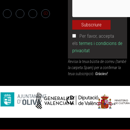
Per favor, accepta
els
termes i condicions de
privacitat
Revisa la teua bústia de correu (també
la carpeta Spam) per a confirmar la
teua subscripció.
Gràcies!