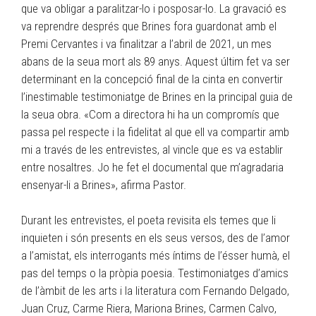
que va obligar a paralitzar-lo i posposar-lo. La gravació es
va reprendre després que Brines fora guardonat amb el
Premi Cervantes i va finalitzar a l’abril de 2021, un mes
abans de la seua mort als 89 anys. Aquest últim fet va ser
determinant en la concepció final de la cinta en convertir
l’inestimable testimoniatge de Brines en la principal guia de
la seua obra. «Com a directora hi ha un compromís que
passa pel respecte i la fidelitat al que ell va compartir amb
mi a través de les entrevistes, al vincle que es va establir
entre nosaltres. Jo he fet el documental que m’agradaria
ensenyar-li a Brines», afirma Pastor.
Durant les entrevistes, el poeta revisita els temes que li
inquieten i són presents en els seus versos, des de l’amor
a l’amistat, els interrogants més íntims de l’ésser humà, el
pas del temps o la pròpia poesia. Testimoniatges d’amics
de l’àmbit de les arts i la literatura com Fernando Delgado,
Juan Cruz, Carme Riera, Mariona Brines, Carmen Calvo,