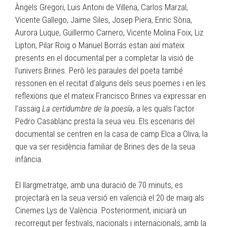
Àngels Gregori, Luis Antoni de Villena, Carlos Marzal,
Vicente Gallego, Jaime Siles, Josep Piera, Enric Sòria,
Aurora Luque, Guillermo Carnero, Vicente Molina Foix, Liz
Lipton, Pilar Roig o Manuel Borrás estan així mateix
presents en el documental per a completar la visió de
l’univers Brines. Però les paraules del poeta també
ressonen en el recitat d’alguns dels seus poemes i en les
reflexions que el mateix Francisco Brines va expressar en
l’assaig
La certidumbre de la poesía
, a les quals l’actor
Pedro Casablanc presta la seua veu. Els escenaris del
documental se centren en la casa de camp Elca a Oliva, la
que va ser residència familiar de Brines des de la seua
infància.
El llargmetratge, amb una duració de 70 minuts, es
projectarà en la seua versió en valencià el 20 de maig als
Cinemes Lys de València. Posteriorment, iniciarà un
recorregut per festivals, nacionals i internacionals, amb la