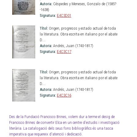
Autoria:
Céspedes y Meneses, Gonzalo de (1585?
-1638)
Signatura:
E4C3D01
Títol:
Origen, progresos y estado actual de toda
la literatura. Obra escrita en italiano por el abate
D....
Autoria:
Andrés, Juan (1740-1817)
Signatura:
E4C3C17
Títol:
Origen, progresos y estado actual de toda
la literatura. Obra escrita en italiano por el abate
D....
Autoria:
Andrés, Juan (1740-1817)
Signatura:
E4C3C16
Des de la Fundació Francisco Brines, volem dur a terme el desig de
Francisco Brines de convertir Elca en un centre d'estudis i investigació
literària. La catalogació dels seus fons bibliogràfics és una tasca
imperativa que requereix d'atenció i dedicació.