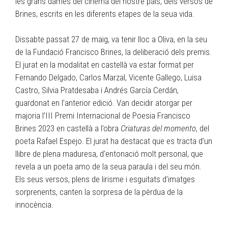
les grans dames del cinema del nostre país, dels versos de
Brines, escrits en les diferents etapes de la seua vida.
Dissabte passat 27 de maig, va tenir lloc a Oliva, en la seu
de la Fundació Francisco Brines, la deliberació dels premis.
El jurat en la modalitat en castellà va estar format per
Fernando Delgado, Carlos Marzal, Vicente Gallego, Luisa
Castro, Silvia Pratdesaba i Andrés García Cerdán,
guardonat en l’anterior edició. Van decidir atorgar per
majoria l’III Premi Internacional de Poesia Francisco
Brines 2023 en castellà a l’obra
Criaturas del momento
, del
poeta Rafael Espejo. El jurat ha destacat que es tracta d’un
llibre de plena maduresa, d’entonació molt personal, que
revela a un poeta amo de la seua paraula i del seu món.
Els seus versos, plens de lirisme i esguitats d’imatges
sorprenents, canten la sorpresa de la pèrdua de la
innocència.