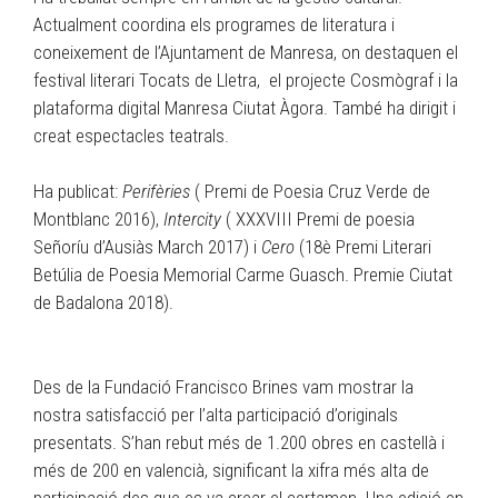
Actualment coordina els programes de literatura i
coneixement de l’Ajuntament de Manresa, on destaquen el
festival literari Tocats de Lletra, el projecte Cosmògraf i la
plataforma digital Manresa Ciutat Àgora. També ha dirigit i
creat espectacles teatrals.
Ha publicat:
Perifèries
( Premi de Poesia Cruz Verde de
Montblanc 2016),
Intercity
( XXXVIII Premi de poesia
Señoríu d’Ausiàs March 2017) i
Cero
(18è Premi Literari
Betúlia de Poesia Memorial Carme Guasch. Premie Ciutat
de Badalona 2018).
Des de la Fundació Francisco Brines vam mostrar la
nostra satisfacció per l’alta participació d’originals
presentats. S’han rebut més de 1.200 obres en castellà i
més de 200 en valencià, significant la xifra més alta de
participació des que es va crear el certamen. Una edició en