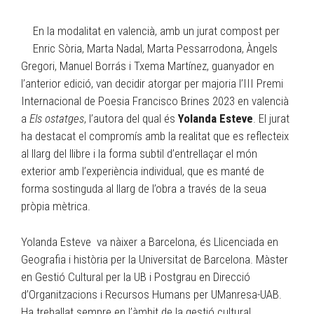
En la modalitat en valencià, amb un jurat compost per
Enric Sòria, Marta Nadal, Marta Pessarrodona, Àngels
Gregori, Manuel Borrás i Txema Martínez, guanyador en
l’anterior edició, van decidir atorgar per majoria l’III Premi
Internacional de Poesia Francisco Brines 2023 en valencià
a
Els ostatges
, l’autora del qual és
Yolanda Esteve
. El jurat
ha destacat el compromís amb la realitat que es reflecteix
al llarg del llibre i la forma subtil d’entrellaçar el món
exterior amb l’experiència individual, que es manté de
forma sostinguda al llarg de l’obra a través de la seua
pròpia mètrica.
Yolanda Esteve va nàixer a Barcelona, és Llicenciada en
Geografia i història per la Universitat de Barcelona. Màster
en Gestió Cultural per la UB i Postgrau en Direcció
d’Organitzacions i Recursos Humans per UManresa-UAB.
Ha treballat sempre en l’àmbit de la gestió cultural.