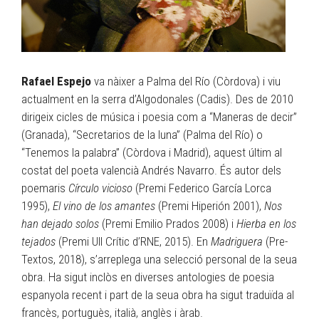
Rafael Espejo
va nàixer a Palma del Río (Còrdova) i viu
actualment en la serra d’Algodonales (Cadis). Des de 2010
dirigeix cicles de música i poesia com a “Maneras de decir”
(Granada), “Secretarios de la luna” (Palma del Río) o
“Tenemos la palabra” (Còrdova i Madrid), aquest últim al
costat del poeta valencià Andrés Navarro. És autor dels
poemaris
Círculo vicioso
(Premi Federico García Lorca
1995),
El vino de los amantes
(Premi Hiperión 2001),
Nos
han dejado solos
(Premi Emilio Prados 2008) i
Hierba en los
tejados
(Premi Ull Crític d’RNE, 2015). En
Madriguera
(Pre-
Textos, 2018), s’arreplega una selecció personal de la seua
obra. Ha sigut inclòs en diverses antologies de poesia
espanyola recent i part de la seua obra ha sigut traduïda al
francès, portuguès, italià, anglès i àrab.