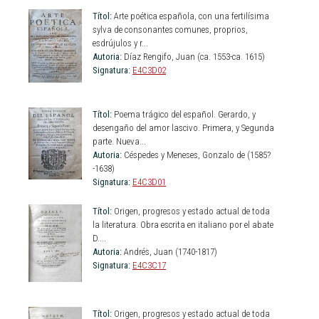
Títol:
Arte poética española, con una fertilísima
sylva de consonantes comunes, proprios,
esdrújulos y r...
Autoria:
Díaz Rengifo, Juan (ca. 1553-ca. 1615)
Signatura:
E4C3D02
Títol:
Poema trágico del español. Gerardo, y
desengaño del amor lascivo. Primera, y Segunda
parte. Nueva...
Autoria:
Céspedes y Meneses, Gonzalo de (1585?
-1638)
Signatura:
E4C3D01
Títol:
Origen, progresos y estado actual de toda
la literatura. Obra escrita en italiano por el abate
D....
Autoria:
Andrés, Juan (1740-1817)
Signatura:
E4C3C17
Títol:
Origen, progresos y estado actual de toda