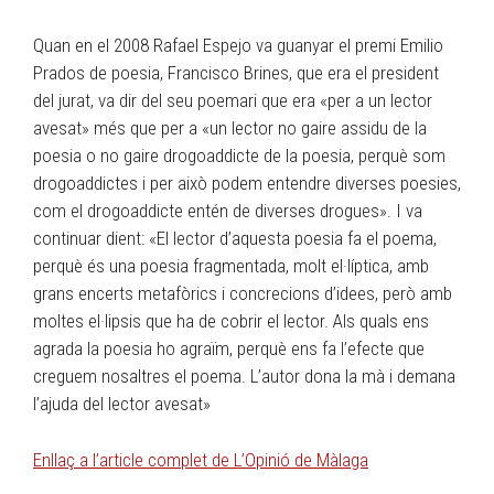
Quan en el 2008 Rafael Espejo va guanyar el premi Emilio
Prados de poesia, Francisco Brines, que era el president
del jurat, va dir del seu poemari que era «per a un lector
avesat» més que per a «un lector no gaire assidu de la
poesia o no gaire drogoaddicte de la poesia, perquè som
drogoaddictes i per això podem entendre diverses poesies,
com el drogoaddicte entén de diverses drogues». I va
continuar dient: «El lector d’aquesta poesia fa el poema,
perquè és una poesia fragmentada, molt el·líptica, amb
grans encerts metafòrics i concrecions d’idees, però amb
moltes el·lipsis que ha de cobrir el lector. Als quals ens
agrada la poesia ho agraïm, perquè ens fa l’efecte que
creguem nosaltres el poema. L’autor dona la mà i demana
l’ajuda del lector avesat»
Enllaç a l’article complet de L’Opinió de Màlaga