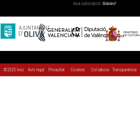
teua subscripció.
Gràcies!
©2025
Inici
Avís legal
Privacitat
Cookies
Col·labora
Transparència