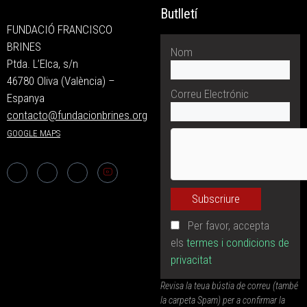
Butlletí
FUNDACIÓ FRANCISCO
BRINES
Nom
Ptda. L’Elca, s/n
46780 Oliva (València) –
Correu Electrónic
Espanya
contacto@fundacionbrines.org
GOOGLE MAPS
Per favor, accepta
els
termes i condicions de
privacitat
Revisa la teua bústia de correu (també
la carpeta Spam) per a confirmar la